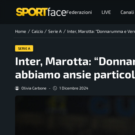
Federazioni
LIVE
Canali
/
/
/
Home
Calcio
Serie A
Inter, Marotta: “Donnarumma e Verr
SERIE A
Inter, Marotta: “Donn
abbiamo ansie particol
Olivia Carbone
-
1 Dicembre 2024