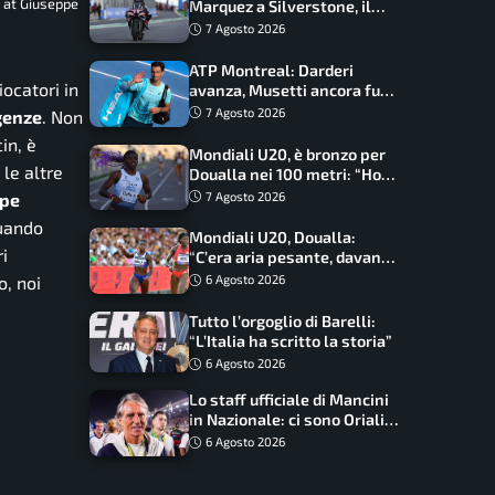
3 at Giuseppe
Marquez a Silverstone, il
programma e gli orari
7 Agosto 2026
ATP Montreal: Darderi
ocatori in
avanza, Musetti ancora fuori
con Jodar
7 Agosto 2026
genze
. Non
in, è
Mondiali U20, è bronzo per
le altre
Doualla nei 100 metri: “Ho
scacciato l’ansia”
ppe
7 Agosto 2026
quando
Mondiali U20, Doualla:
i
“C’era aria pesante, davano
le mascherine! Finale? Non
o, noi
6 Agosto 2026
ho nulla da perdere”
Tutto l’orgoglio di Barelli:
“L’Italia ha scritto la storia”
6 Agosto 2026
Lo staff ufficiale di Mancini
in Nazionale: ci sono Oriali e
Bonucci, confermato un
6 Agosto 2026
ritorno