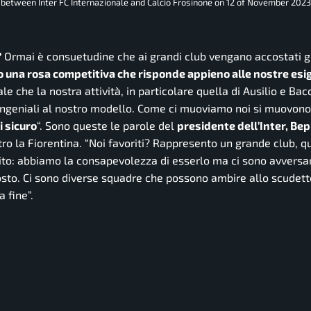
ch between Inter FC Internazionale and Calcio Frosinone on 12 of November 202
?
Ormai è consuetudine che ai grandi club vengano accostati gi
 una rosa competitiva che risponde appieno alle nostre esi
 che la nostra attività, in particolare quella di Ausilio e Bacc
ongeniali al nostro modello. Come ci muoviamo noi si muovono 
i sicuro
“. Sono queste le parole del
presidente dell’Inter, Be
ro la Fiorentina. “
Noi favoriti? Rappresento un grande club, 
rito: abbiamo la consapevolezza di esserlo ma ci sono avversar
posto. Ci sono diverse squadre che possono ambire allo scudett
a fine”.