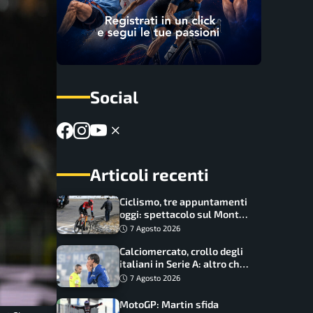
Social
Articoli recenti
Ciclismo, tre appuntamenti
oggi: spettacolo sul Mont
Ventoux, orari e come
7 Agosto 2026
vederli
Calciomercato, crollo degli
italiani in Serie A: altro che
svolta dopo il Mondiale
7 Agosto 2026
MotoGP: Martin sfida