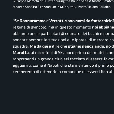
Giuseppe Marotta of FC Inter during the Italian Serie A football mat
Meazza San Siro Siro stadium in Milan, Italy. Photo Tiziano Ballabio
“
Se Donnarumma e Verratti sono nomi da fantacalcio
regime di svincolo, ma in questo momento
noi abbiamo
abbiamo ansie particolari di colmare dei buchi: è normale
sondare sempre le situazioni e le ipotesi di mercato c
squadre.
Ma da qui a dire che stiamo negoziando, no d
Marotta
, ai microfoni di Sky poco prima del match cont
rappresenti un grande club sei tacciato di essere favo
agguerriti, come il Napoli che sta meritando il primo 
cercheremo di ottenerlo o comunque di esserci fino all