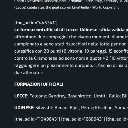
Photo LiveMedia/Massimiliano Carnabuci Lecce, Italy, February 11, 2
(Lecce) celebrates the goal scored LiveMedia - World Copyright
[the_ad id=”445341″]
Le formazioni ufficiali di Lecce-Udinese, sfida valida
affrontano due compagini che vivono momenti diametralm
campionato e sono stati risucchiati nella lotta per non
classifica con 28 punti (6 vittorie, 10 pareggi, 15 sconf
contro la Cremonese ed sono noni a quota 42 (10 vittorie
raggiungere un piazzamento europeo. Il fischio d’inizio è
due allenatori.
FORMAZIONI UFFICIALI
LECCE
: Falcone; Gendrey, Baschirotto, Umtiti, Gallo; B
UDINESE
: Silvestri; Becao, Bijol, Perez; Ehizibue, Sam
[the_ad id=”1049643″] [the_ad id=”668943″] [the_ad id