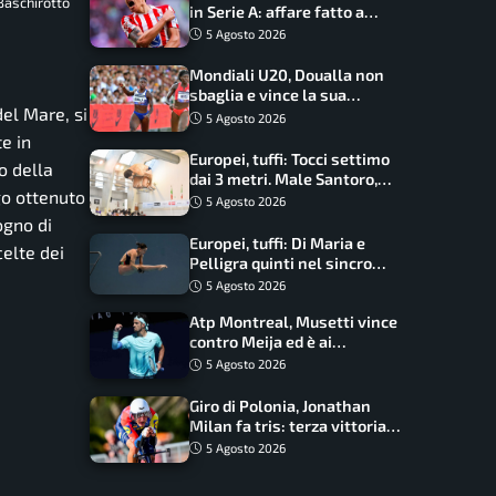
Baschirotto
in Serie A: affare fatto a
cifre sorprendenti
5 Agosto 2026
Mondiali U20, Doualla non
sbaglia e vince la sua
del Mare, si
batteria sui 100 metri:
5 Agosto 2026
quando si disputano le finali
e in
Europei, tuffi: Tocci settimo
o della
dai 3 metri. Male Santoro,
ngo ottenuto
Wesemann si prende l’oro
5 Agosto 2026
ogno di
Europei, tuffi: Di Maria e
celte dei
Pelligra quinti nel sincro
misto. Oro all’Ucraina
5 Agosto 2026
Atp Montreal, Musetti vince
contro Meija ed è ai
sedicesimi
5 Agosto 2026
Giro di Polonia, Jonathan
Milan fa tris: terza vittoria
consecutiva e primato
5 Agosto 2026
rafforzato