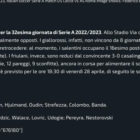
023, italian soccer Serie A match US Lecce vs AS Roma Image shows: Federico 
 per la 32esima giornata di Serie A 2022/2023
. Allo Stadio Via 
ente opposti. I giallorossi, infatti, non vincono da 8 giornat
 retrocedere: al momento, i salentini occupano il 16esimo post
itte). I friulani, invece, sono reduci dal convincente 3-0 casali
, 12 pareggi, 9 sconfitte), ancora in corsa per alimentare il s
 previsto per le ore 18:30 di venerdì 28 aprile, di seguito le s
lin, Hjulmand, Oudin; Strefezza, Colombo, Banda.
ardzic, Walace, Lovric, Udogie; Pereyra, Nestorovski
=”676180″]