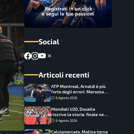
Social
Articoli recenti
ATP Montreal, Arnaldi è più
forte degli errori: Marozsan
piegato dopo oltre due ore
6 Agosto 2026
Mondiali U20, Doualla
riscrive la storia: finale nei
100 metri dopo trent’anni
6 Agosto 2026
Calciomercato, Molina torna