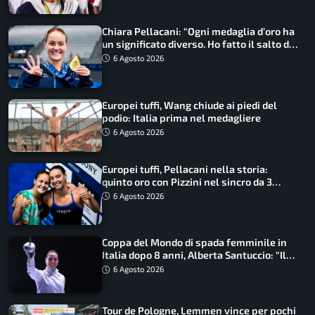
Chiara Pellacani: “Ogni medaglia d’oro ha
un significato diverso. Ho fatto il salto di
qualità”
6 Agosto 2026
Europei tuffi, Wang chiude ai piedi del
podio: Italia prima nel medagliere
6 Agosto 2026
Europei tuffi, Pellacani nella storia:
quinto oro con Pizzini nel sincro da 3
metri
6 Agosto 2026
Coppa del Mondo di spada femminile in
Italia dopo 8 anni, Alberta Santuccio: “Il
lavoro dà sempre i suoi frutti”
6 Agosto 2026
Tour de Pologne, Lemmen vince per pochi