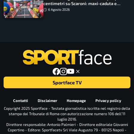
centimetri su Scaroni: maxi-caduta e
tappa accorciata
6 Agosto 2026
Sportface TV
Contatti
Disclaimer
Homepage
Privacy policy
Copyright 2025 Sportface - Testata giornalistica iscritta nel registro della
stampa dal Tribunale di Roma con autorizzazione numero 106 dell’11
luglio 2016.
Direttore responsabile: Antonio Palmieri - Direttore editoriale Giovanni
Copertino - Editore: Sportfacetv Srl Viale Augusto 79 - 80125 Napoli -