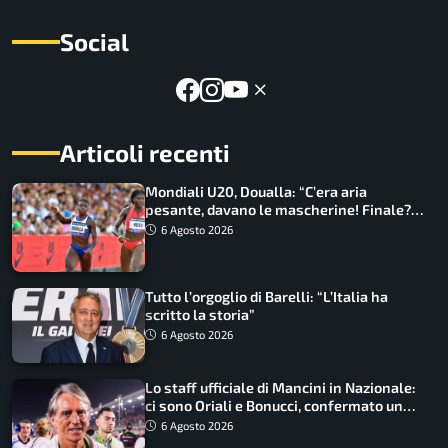
Social
Articoli recenti
Mondiali U20, Doualla: “C’era aria
pesante, davano le mascherine! Finale?
Non ho nulla da perdere”
6 Agosto 2026
Tutto l’orgoglio di Barelli: “L’Italia ha
scritto la storia”
6 Agosto 2026
Lo staff ufficiale di Mancini in Nazionale:
ci sono Oriali e Bonucci, confermato un
ritorno
6 Agosto 2026