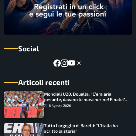
Social
Articoli recenti
Mondiali U20, Doualla: “C’era aria
pesante, davano le mascherine! Finale?
Non ho nulla da perdere”
6 Agosto 2026
Tutto l’orgoglio di Barelli: “L’Italia ha
scritto la storia”