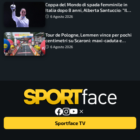
Coppa del Mondo di spada femminile in
Italia dopo 8 anni, Alberta Santuccio: “Il
lavoro dà sempre i suoi frutti”
6 Agosto 2026
Tour de Pologne, Lemmen vince per pochi
centimetri su Scaroni: maxi-caduta e
tappa accorciata
6 Agosto 2026
Sportface TV