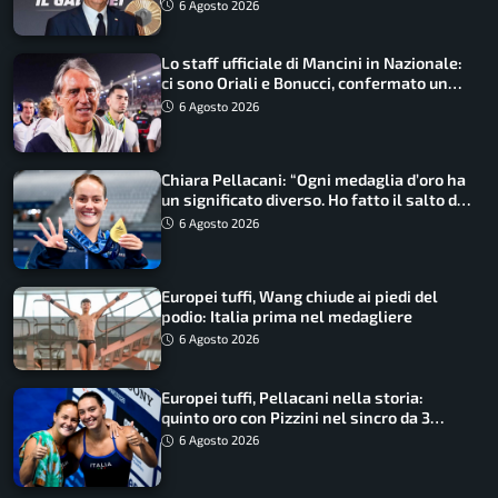
6 Agosto 2026
Lo staff ufficiale di Mancini in Nazionale:
ci sono Oriali e Bonucci, confermato un
ritorno
6 Agosto 2026
Chiara Pellacani: “Ogni medaglia d’oro ha
un significato diverso. Ho fatto il salto di
qualità”
6 Agosto 2026
Europei tuffi, Wang chiude ai piedi del
podio: Italia prima nel medagliere
6 Agosto 2026
Europei tuffi, Pellacani nella storia:
quinto oro con Pizzini nel sincro da 3
metri
6 Agosto 2026