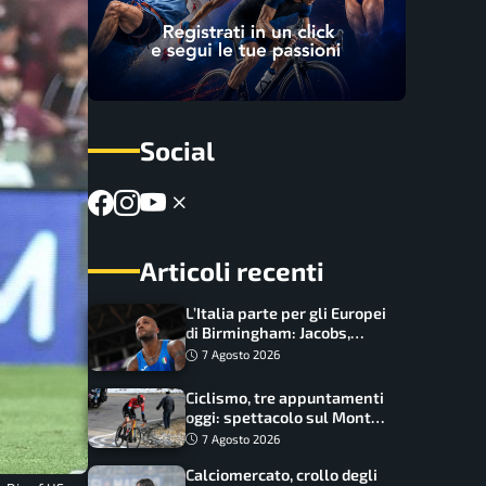
Social
Articoli recenti
L’Italia parte per gli Europei
di Birmingham: Jacobs,
Tamberi e Battocletti
7 Agosto 2026
guidano una spedizione
record
Ciclismo, tre appuntamenti
oggi: spettacolo sul Mont
Ventoux, orari e come
7 Agosto 2026
vederli
Calciomercato, crollo degli