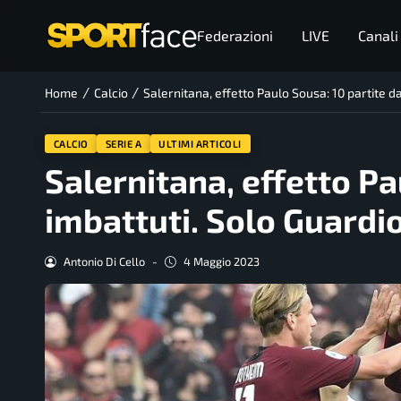
Federazioni
LIVE
Canali
/
/
Home
Calcio
Salernitana, effetto Paulo Sousa: 10 partite d
CALCIO
SERIE A
ULTIMI ARTICOLI
Salernitana, effetto Pa
imbattuti. Solo Guardio
Antonio Di Cello
-
4 Maggio 2023