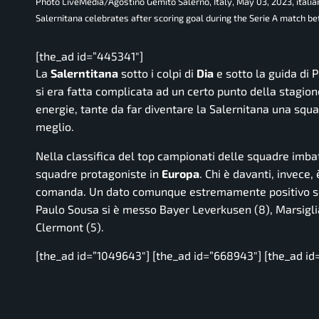
Photo LiveMedia/Agostino Gemito Salerno, Italy, May 03, 2023, itali
Salernitana celebrates after scoring goal during the Serie A match b
[the_ad id=”445341″]
La
Salerntitana
sotto i colpi di
Dia
e sotto la guida di 
si era fatta complicata ad un certo punto della stagion
energie, tante da far diventare la Salernitana una squ
meglio.
Nella classifica del top campionati delle squadre imbat
squadre protagoniste in
Europa
. Chi è davanti, invece, 
comanda. Un dato comunque estremamente positivo se p
Paulo Sousa si è messo Bayer Leverkusen (8), Marsiglia
Clermont (5).
[the_ad id=”1049643″] [the_ad id=”668943″] [the_ad id