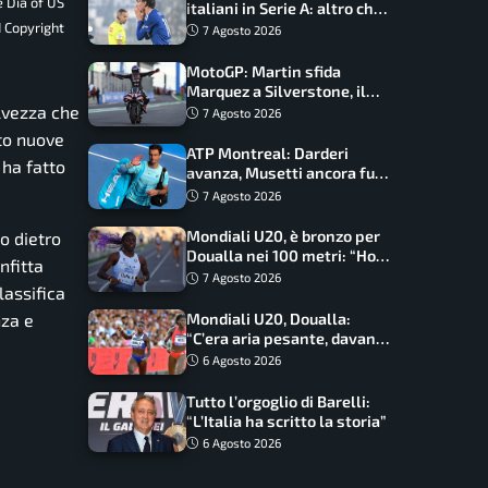
e Dia of US
italiani in Serie A: altro che
svolta dopo il Mondiale
d Copyright
7 Agosto 2026
MotoGP: Martin sfida
Marquez a Silverstone, il
programma e gli orari
alvezza che
7 Agosto 2026
ato nuove
ATP Montreal: Darderi
 ha fatto
avanza, Musetti ancora fuori
con Jodar
7 Agosto 2026
Mondiali U20, è bronzo per
o dietro
Doualla nei 100 metri: “Ho
nfitta
scacciato l’ansia”
7 Agosto 2026
assifica
Mondiali U20, Doualla:
nza e
“C’era aria pesante, davano
le mascherine! Finale? Non
6 Agosto 2026
ho nulla da perdere”
Tutto l’orgoglio di Barelli:
“L’Italia ha scritto la storia”
6 Agosto 2026