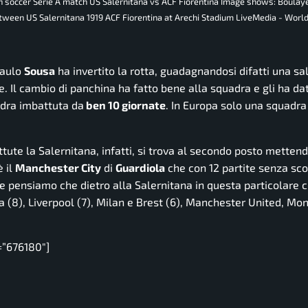
an soccer Serie A match US Salernitana vs ACF Fiorentina Image shows: Boulay
etween US Salernitana 1919 ACF Fiorentina at Arechi Stadium LiveMedia - Worl
Paulo
Sousa
ha invertito la rotta, guadagnandosi difatti una s
e. Il cambio di panchina ha fatto bene alla squadra e gli ha d
adra imbattuta da
ben 10 giornate
. In Europa solo una squadra
tute la Salernitana, infatti, si trova al secondo posto mettend
è il
Manchester City
di
Guardiola
che con 12 partite senza sco
ensiamo che dietro alla Salernitana in questa particolare cl
 (8), Liverpool (7), Milan e Brest (6), Manchester United, Mo
=”676180″]