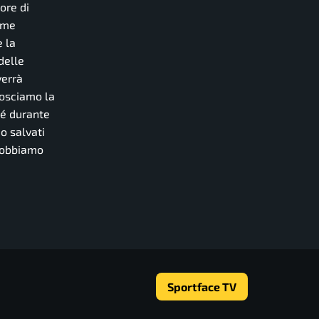
ore di
ome
e la
delle
verrà
nosciamo la
hé durante
mo salvati
 dobbiamo
Sportface TV