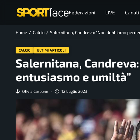
Federazioni
LIVE
Canali
/
/
Home
Calcio
Salernitana, Candreva: “Non dobbiamo perder
CALCIO
ULTIMI ARTICOLI
Salernitana, Candreva
entusiasmo e umiltà”
Olivia Carbone
-
12 Luglio 2023