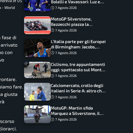
andreva of US
Bolelli e Vavassori: Luz e
Matos fermano gli azzurri
a - World
7 Agosto 2026
MotoGP Silverstone,
Bezzecchi piazza la
zampata: Aprilia domina,
7 Agosto 2026
Bagnaia costretto al Q1
 fase di
L’Italia parte per gli Europei
arrivato
di Birmingham: Jacobs,
mo con
Tamberi e Battocletti
7 Agosto 2026
guidano una spedizione
vo
record
Ciclismo, tre appuntamenti
oggi: spettacolo sul Mont
Ventoux, orari e come
7 Agosto 2026
rontare.
vederli
Calciomercato, crollo degli
biamo fare.
italiani in Serie A: altro che
la giusta
svolta dopo il Mondiale
7 Agosto 2026
arà
MotoGP: Martin sfida
Marquez a Silverstone, il
programma e gli orari
7 Agosto 2026
 scorso
iorarci.