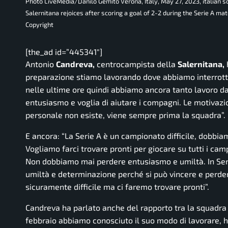
Photo LiveMedia/Danilo Gemito Verona, Italy, May 27, 2023, italian 
Salernitana rejoices after scoring a goal of 2-2 during the Serie A 
Copyright
[the_ad id=”445341″]
Antonio
Candreva,
centrocampista della
Salernitana,
h
preparazione stiamo lavorando dove abbiamo interrott
nelle ultime ore quindi abbiamo ancora tanto lavoro da
entusiasmo e voglia di aiutare i compagni. Le motivazio
personale non esiste, viene sempre prima la squadra”.
E ancora:
“La Serie A è un campionato difficile, dobbiam
Vogliamo farci trovare pronti per giocare su tutti i ca
Non dobbiamo mai perdere entusiasmo e umiltà. In Serie
umiltà e determinazione perché si può vincere e perder
sicuramente difficile ma ci faremo trovare pronti”.
Candreva ha parlato anche del rapporto tra la squadra 
febbraio abbiamo conosciuto il suo modo di lavorare, 