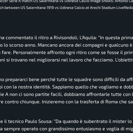
soccer Serie A match US Salernitana vs Udinese Calcio Image shows: Antonio C
match between US Salernitana 1919 vs Udinese Calcio at Arechi Stadium LiveMedi
a commentato il ritiro a Rivisondoli, L’Aquila:
“In questa prima
o lo scorso anno. Mancano ancora dei compagni e qualcuno è 
 fare. Personalmente affronto ogni ritiro come se fosse il pri
ni si trovano nel migliorarsi nel lavoro che facciamo. L’obietti
o prepararci bene perché tutte le squadre sono difficili da aff
mpi con la nostra identità. Sappiamo quello che vogliamo e dob
 A non ci sono partite facili, dobbiamo affrontarle tutte con 
e contro chiunque. Inizieremo con la trasferta di Roma che s
e il tecnico Paulo Sousa:
“Da quando è subentrato il mister lo
ha sempre operato con grandissimo entusiasmo e voglia di migl