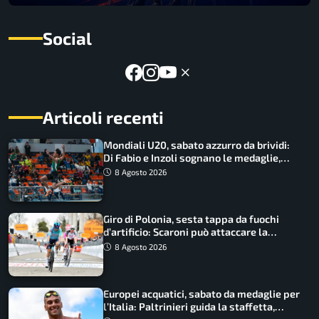
Social
Articoli recenti
Mondiali U20, sabato azzurro da brividi:
Di Fabio e Inzoli sognano le medaglie,
Castellani e Succo in finale
8 Agosto 2026
Giro di Polonia, sesta tappa da fuochi
d’artificio: Scaroni può attaccare la
maglia di Lemmen
8 Agosto 2026
Europei acquatici, sabato da medaglie per
l’Italia: Paltrinieri guida la staffetta,