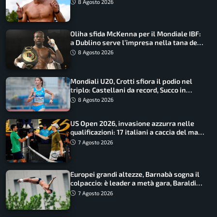
Barnabà sogna l’oro dalle grandi altezze
8 Agosto 2026
Oliha sfida McKenna per il Mondiale IBF:
a Dublino serve l’impresa nella tana del
lupo
8 Agosto 2026
Mondiali U20, Crotti sfiora il podio nel
triplo: Castellani da record, Succo in
finale
8 Agosto 2026
US Open 2026, invasione azzurra nelle
qualificazioni: 17 italiani a caccia del main
draw
7 Agosto 2026
Europei grandi altezze, Barnabà sogna il
colpaccio: è leader a metà gara, Baraldi
ancora in corsa
7 Agosto 2026