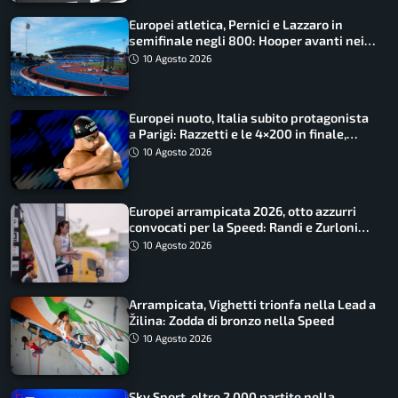
Europei atletica, Pernici e Lazzaro in
semifinale negli 800: Hooper avanti nei
100, fuori Tecuceanu
10 Agosto 2026
Europei nuoto, Italia subito protagonista
a Parigi: Razzetti e le 4×200 in finale,
Quadarella domina gli 800
10 Agosto 2026
Europei arrampicata 2026, otto azzurri
convocati per la Speed: Randi e Zurloni
guidano l’Italia
10 Agosto 2026
Arrampicata, Vighetti trionfa nella Lead a
Žilina: Zodda di bronzo nella Speed
10 Agosto 2026
Sky Sport, oltre 2.000 partite nella