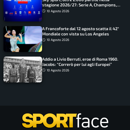
stagione 2026/27: Serie A, Champions,
Premier e tutte le novità
10 Agosto 2026
A Francoforte dal 12 agosto scatta il 42°
Mondiale con vista su Los Angeles
10 Agosto 2026
Addio a Livio Berruti, eroe di Roma 1960.
Jacobs: “Correrò per lui agli Europei”
10 Agosto 2026