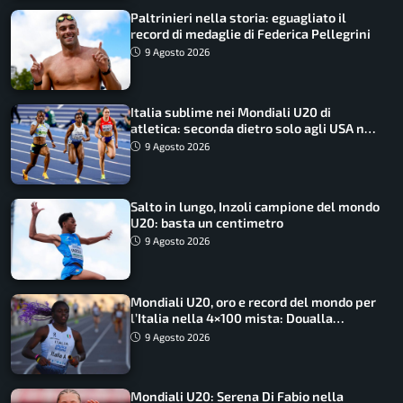
Paltrinieri nella storia: eguagliato il
record di medaglie di Federica Pellegrini
9 Agosto 2026
Italia sublime nei Mondiali U20 di
atletica: seconda dietro solo agli USA nel
medagliere
9 Agosto 2026
Salto in lungo, Inzoli campione del mondo
U20: basta un centimetro
9 Agosto 2026
Mondiali U20, oro e record del mondo per
l’Italia nella 4×100 mista: Doualla
straordinaria
9 Agosto 2026
Mondiali U20: Serena Di Fabio nella