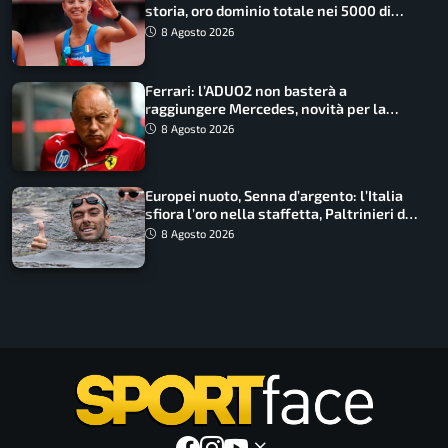
storia, oro dominio totale nei 5000 di
marcia
8 Agosto 2026
Ferrari: l’ADUO2 non basterà a
raggiungere Mercedes, novità per la
Macarena
8 Agosto 2026
Europei nuoto, Senna d’argento: l’Italia
sfiora l’oro nella staffetta, Paltrinieri da
urlo, il bilancio azzurro
8 Agosto 2026