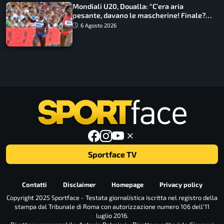
Mondiali U20, Doualla: “C’era aria
pesante, davano le mascherine! Finale?
Non ho nulla da perdere”
6 Agosto 2026
Sportface TV
Contatti
Disclaimer
Homepage
Privacy policy
Copyright 2025 Sportface - Testata giornalistica iscritta nel registro della
stampa dal Tribunale di Roma con autorizzazione numero 106 dell’11
luglio 2016.