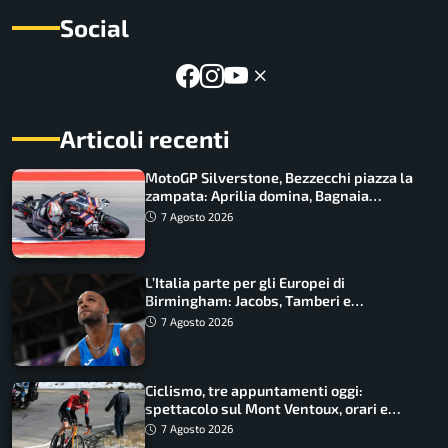
Social
Articoli recenti
MotoGP Silverstone, Bezzecchi piazza la
zampata: Aprilia domina, Bagnaia
costretto al Q1
7 Agosto 2026
L’Italia parte per gli Europei di
Birmingham: Jacobs, Tamberi e
Battocletti guidano una spedizione
7 Agosto 2026
record
Ciclismo, tre appuntamenti oggi:
spettacolo sul Mont Ventoux, orari e
come vederli
7 Agosto 2026