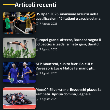
Articoli recenti
US Open 2026, invasione azzurra nelle
qualificazioni: 17 italiani a caccia del main
draw
7 Agosto 2026
Europei grandi altezze, Barnabà sogna il
colpaccio: è leader a metà gara, Baraldi
ancora in corsa
7 Agosto 2026
ATP Montreal, subito fuori Bolelli e
Vavassori: Luz e Matos fermano gli
azzurri
7 Agosto 2026
MotoGP Silverstone, Bezzecchi piazza la
zampata: Aprilia domina, Bagnaia
costretto al Q1
7 Agosto 2026