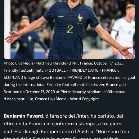
Photo LiveMedia/Matthieu Mirville/DPPI , France, October 17, 2023,
Friendly football match FOOTBALL - FRIENDLY GAME - FRANCE v
SCOTLAND Image shows: Benjamin PAVARD of France celebrates his goal
during the International Friendly football match between France and
Scotland on October 17, 2023 at Pierre Mauroy stadium in Villeneuve-
d'Ascq near Lille, France LiveMedia - World Copyright
Benjamin Pavard
, difensore dell’Inter, ha parlato, dal
ritiro della Francia in conferenza stampa, a tre giorni
dall’esordio agli Europei contro l’Austria:
“Non sono tra i
titolari della Francia in questo Europeo, ma mi farò