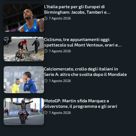
L’Italia parte per gli Europei di
Birmingham: Jacobs, Tamberi e
Battocletti guidano una spedizione
7 Agosto 2026
record
Ciclismo, tre appuntamenti oggi:
spettacolo sul Mont Ventoux, orari e
come vederli
7 Agosto 2026
Calciomercato, crollo degli italiani in
Serie A: altro che svolta dopo il Mondiale
7 Agosto 2026
MotoGP: Martin sfida Marquez a
Silverstone, il programma e gli orari
7 Agosto 2026