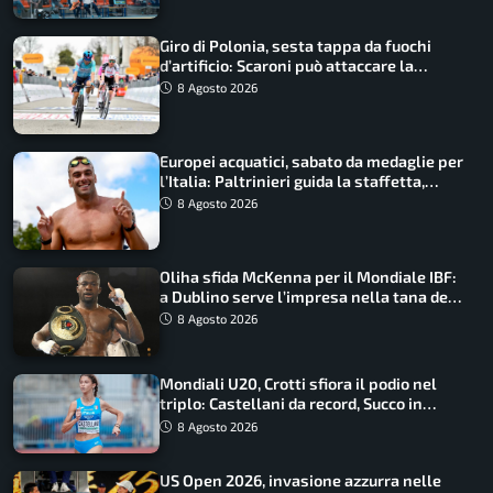
Giro di Polonia, sesta tappa da fuochi
d’artificio: Scaroni può attaccare la
maglia di Lemmen
8 Agosto 2026
Europei acquatici, sabato da medaglie per
l’Italia: Paltrinieri guida la staffetta,
Barnabà sogna l’oro dalle grandi altezze
8 Agosto 2026
Oliha sfida McKenna per il Mondiale IBF:
a Dublino serve l’impresa nella tana del
lupo
8 Agosto 2026
Mondiali U20, Crotti sfiora il podio nel
triplo: Castellani da record, Succo in
finale
8 Agosto 2026
US Open 2026, invasione azzurra nelle