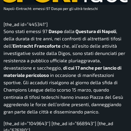
Napoli-Eintracht: emessi 97 Daspo per gli ultrà tedeschi
[the_ad id=”445341″]
Sono stati emessi 97
Daspo
dalla
Questura di Napoli
,
della durata di tre anni, nei confronti di altrettanti tifosi
dell’
Eintracht Francoforte
che, all’esito delle attività
investigative svolte dalla Digos, sono stati denunciati per
resistenza a pubblico ufficiale pluriaggravata,
devastazione e saccheggio,
di cui 17 anche per lancio di
materiale pericoloso
in occasione di manifestazioni
sportive. Gli accaduti risalgono al giorno della sfida di
Champions League
dello scorso 15 marzo, quando
centinaia di tifosi tedeschi hanno invaso Piazza del Gesù
aggredendo le forze dell’ordine presenti, danneggiando
gran parte della città e disseminando panico.
[the_ad id=”1049643″] [the_ad id=”668943″] [the_ad
id=”676180″]