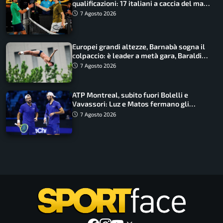
qualificazioni: 17 italiani a caccia del main
draw
7 Agosto 2026
Europei grandi altezze, Barnabà sogna il
colpaccio: è leader a metà gara, Baraldi
ancora in corsa
7 Agosto 2026
ATP Montreal, subito fuori Bolelli e
Vavassori: Luz e Matos fermano gli
azzurri
7 Agosto 2026