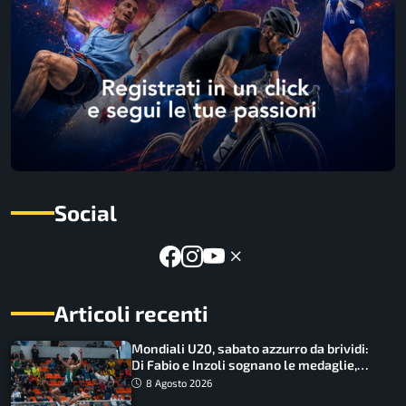
Social
Articoli recenti
Mondiali U20, sabato azzurro da brividi:
Di Fabio e Inzoli sognano le medaglie,
Castellani e Succo in finale
8 Agosto 2026