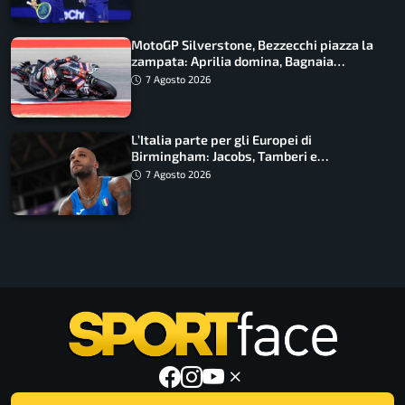
MotoGP Silverstone, Bezzecchi piazza la
zampata: Aprilia domina, Bagnaia
costretto al Q1
7 Agosto 2026
L’Italia parte per gli Europei di
Birmingham: Jacobs, Tamberi e
Battocletti guidano una spedizione
7 Agosto 2026
record