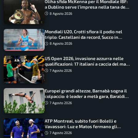
Oliha sfida McKenna per il Mondiale IBF:
a Dublino serve l’impresa nella tana del
lupo
8 Agosto 2026
Mondiali U20, Crotti sfiora il podio nel
triplo: Castellani da record, Succo in
finale
8 Agosto 2026
US Open 2026, invasione azzurra nelle
qualificazioni: 17 italiani a caccia del main
draw
7 Agosto 2026
Europei grandi altezze, Barnabà sogna il
colpaccio: è leader a metà gara, Baraldi
ancora in corsa
7 Agosto 2026
ATP Montreal, subito fuori Bolelli e
Vavassori: Luz e Matos fermano gli
azzurri
7 Agosto 2026