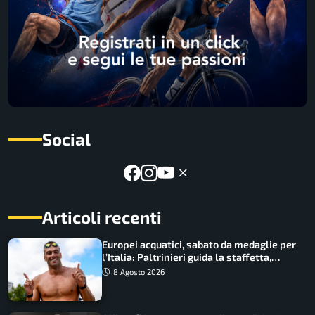
Social
Articoli recenti
Europei acquatici, sabato da medaglie per
l’Italia: Paltrinieri guida la staffetta,
Barnabà sogna l’oro dalle grandi altezze
8 Agosto 2026