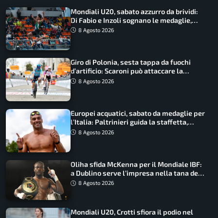
Mondiali U20, sabato azzurro da brividi:
Di Fabio e Inzoli sognano le medaglie,
Castellani e Succo in finale
8 Agosto 2026
Giro di Polonia, sesta tappa da fuochi
d’artificio: Scaroni può attaccare la
maglia di Lemmen
8 Agosto 2026
Europei acquatici, sabato da medaglie per
l’Italia: Paltrinieri guida la staffetta,
Barnabà sogna l’oro dalle grandi altezze
8 Agosto 2026
Oliha sfida McKenna per il Mondiale IBF:
a Dublino serve l’impresa nella tana del
lupo
8 Agosto 2026
Mondiali U20, Crotti sfiora il podio nel