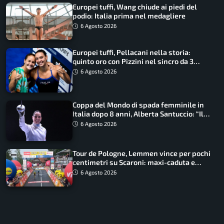
Europei tuffi, Wang chiude ai piedi del
podio: Italia prima nel medagliere
6 Agosto 2026
Europei tuffi, Pellacani nella storia:
quinto oro con Pizzini nel sincro da 3
metri
6 Agosto 2026
Coppa del Mondo di spada femminile in
Italia dopo 8 anni, Alberta Santuccio: “Il
lavoro dà sempre i suoi frutti”
6 Agosto 2026
Tour de Pologne, Lemmen vince per pochi
centimetri su Scaroni: maxi-caduta e
tappa accorciata
6 Agosto 2026