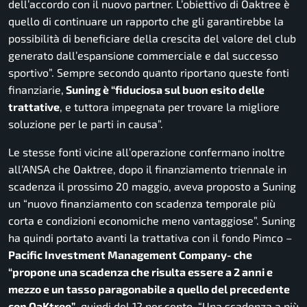
dell’accordo con il nuovo partner. L’obiettivo di Oaktree è
quello di continuare un rapporto che gli garantirebbe la
possibilità di beneficiare della crescita del valore del club
generato dall’espansione commerciale e dal successo
sportivo”. Sempre secondo quanto riportano queste fonti
finanziarie,
Suning è “fiduciosa sul buon esito delle
trattative
, e tuttora impegnata per trovare la migliore
soluzione per le parti in causa”.
Le stesse fonti vicine all’operazione confermano inoltre
all’ANSA che Oaktree, dopo il finanziamento triennale in
scadenza il prossimo 20 maggio, aveva proposto a Suning
un “nuovo finanziamento con scadenza temporale più
corta e condizioni economiche meno vantaggiose”. Suning
ha quindi portato avanti la trattativa con il fondo Pimco –
Pacific Investment Management Company- che
“propone una scadenza che risulta essere a 2 anni e
mezzo e un tasso paragonabile a quello del precedente
con OaKtree”
, quindi del 12 per cento. “Una scadenza a più