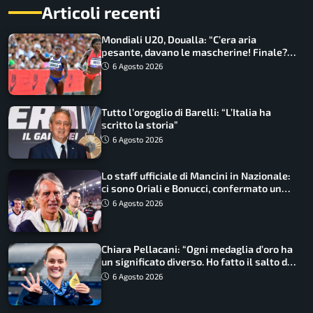
Articoli recenti
Mondiali U20, Doualla: “C’era aria
pesante, davano le mascherine! Finale?
Non ho nulla da perdere”
6 Agosto 2026
Tutto l’orgoglio di Barelli: “L’Italia ha
scritto la storia”
6 Agosto 2026
Lo staff ufficiale di Mancini in Nazionale:
ci sono Oriali e Bonucci, confermato un
ritorno
6 Agosto 2026
Chiara Pellacani: “Ogni medaglia d’oro ha
un significato diverso. Ho fatto il salto di
qualità”
6 Agosto 2026