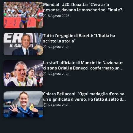
Mondiali U20, Doualla: “C’era aria
pesante, davano le mascherine! Finale?
Non ho nulla da perdere”
6 Agosto 2026
Tutto l’orgoglio di Barelli: “L’Italia ha
scritto la storia”
6 Agosto 2026
Lo staff ufficiale di Mancini in Nazionale:
ci sono Oriali e Bonucci, confermato un
ritorno
6 Agosto 2026
Chiara Pellacani: “Ogni medaglia d’oro ha
un significato diverso. Ho fatto il salto di
qualità”
6 Agosto 2026