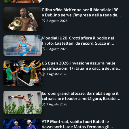
Oliha sfida McKenna per il Mondiale IBF:
a Dublino serve l’impresa nella tana del
lupo
8 Agosto 2026
Mondiali U20, Crotti sfiora il podio nel
triplo: Castellani da record, Succo in
finale
8 Agosto 2026
US Open 2026, invasione azzurra nelle
qualificazioni: 17 italiani a caccia del main
draw
7 Agosto 2026
Europei grandi altezze, Barnabà sogna il
colpaccio: è leader a metà gara, Baraldi
ancora in corsa
7 Agosto 2026
ATP Montreal, subito fuori Bolelli e
Vavassori: Luz e Matos fermano gli