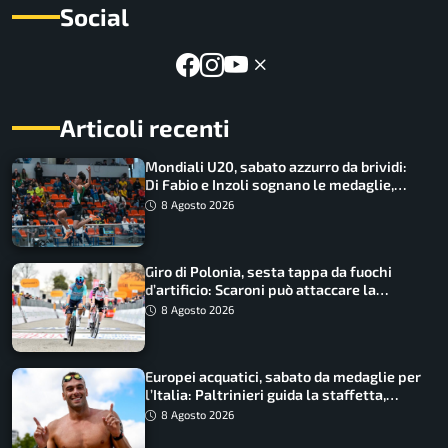
Social
Articoli recenti
Mondiali U20, sabato azzurro da brividi:
Di Fabio e Inzoli sognano le medaglie,
Castellani e Succo in finale
8 Agosto 2026
Giro di Polonia, sesta tappa da fuochi
d’artificio: Scaroni può attaccare la
maglia di Lemmen
8 Agosto 2026
Europei acquatici, sabato da medaglie per
l’Italia: Paltrinieri guida la staffetta,
Barnabà sogna l’oro dalle grandi altezze
8 Agosto 2026