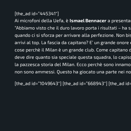
[the_ad id=”445341″]
Ai microfoni della Uefa, è
Ismael Bennacer
a presentar
“Abbiamo visto che il duro lavoro porta i risultati
– ha s
quando ci si sforza per arrivare alla perfezione. Non bi
arrivi al top. La fascia da capitano? E’ un grande onore
cose perchè il Milan è un grande club. Come capitano d
deve dire quanto sia speciale questa squadra, lo capisci
la pazzesca storia del Milan. Ecco perchè sono innamor
non sono ammessi. Questo ha giocato una parte nei nost
[the_ad id=”1049643″] [the_ad id=”668943″] [the_ad id