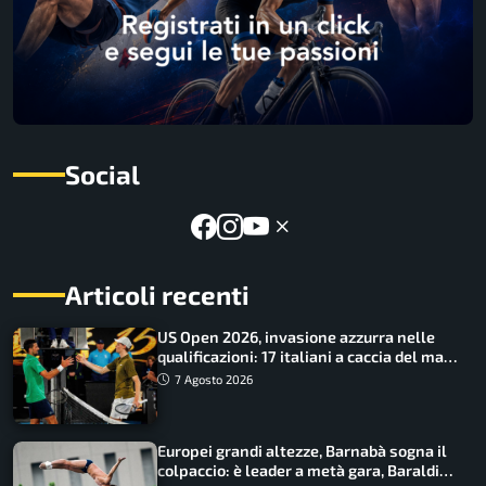
Social
Articoli recenti
US Open 2026, invasione azzurra nelle
qualificazioni: 17 italiani a caccia del main
draw
7 Agosto 2026
Europei grandi altezze, Barnabà sogna il
colpaccio: è leader a metà gara, Baraldi