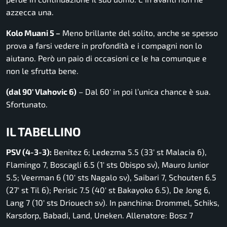
azzecca una.
Kolo Muani 5 –
Meno brillante del solito, anche se spesso
prova a farsi vedere in profondità e i compagni non lo
aiutano. Però un paio di occasioni ce le ha comunque e
non le sfrutta bene.
(dal 90′ Vlahovic 6)
– Dal 60′ in poi l’unica chance è sua.
Sfortunato.
IL TABELLINO
PSV (4-3-3):
Benitez 6; Ledezma 5.5 (33′ st Malacia 6),
Flamingo 7, Boscagli 6.5 (1′ sts Obispo sv), Mauro Junior
5.5; Veerman 6 (10′ sts Nagalo sv), Saibari 7, Schouten 6.5
(27′ st Til 6); Perisic 7.5 (40′ st Bakayoko 6.5), De Jong 6,
Lang 7 (10′ sts Driouech sv). In panchina: Drommel, Schiks,
Karsdorp, Babadi, Land, Uneken. Allenatore: Bosz 7