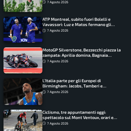
ancora in corsa
7 Agosto 2026
ATP Montreal, subito fuori Bolelli e
Vavassori: Luz e Matos fermano gli
azzurri
7 Agosto 2026
MotoGP Silverstone, Bezzecchi piazza la
zampata: Aprilia domina, Bagnaia
costretto al Q1
7 Agosto 2026
L’Italia parte per gli Europei di
Birmingham: Jacobs, Tamberi e
Battocletti guidano una spedizione
7 Agosto 2026
record
Ciclismo, tre appuntamenti oggi:
spettacolo sul Mont Ventoux, orari e
come vederli
7 Agosto 2026