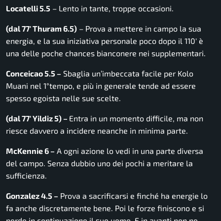
Locatelli 5.5
– Lento in tante, troppe occasioni.
(dal 77′ Thuram 6.5)
– Prova a mettere in campo la sua
energia, e la sua iniziativa personale poco dopo il 110′ è
una delle poche chances bianconere nei supplementari.
Conceicao 5.5 –
Sbaglia un’imbeccata facile per Kolo
Muani nel 1°tempo, e più in generale tende ad essere
spesso egoista nelle sue scelte.
(dal 77′ Yildiz 5) –
Entra in un momento difficile, ma non
riesce davvero a incidere neanche in minima parte.
McKennie 6 –
A ogni azione lo vedi in una parte diversa
del campo. Senza dubbio uno dei pochi a meritare la
sufficienza.
Gonzalez 4.5 –
Prova a sacrificarsi e finché ha energie lo
fa anche discretamente bene. Poi le forze finiscono e si
perde in continuazione il suo uomo. E in avanti non ne