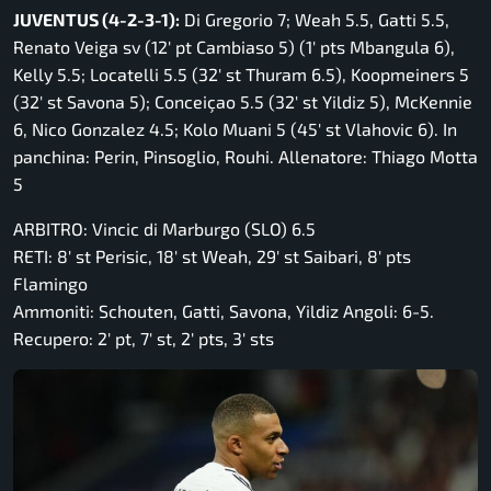
JUVENTUS (4-2-3-1):
Di Gregorio 7; Weah 5.5, Gatti 5.5,
Renato Veiga sv (12′ pt Cambiaso 5) (1′ pts Mbangula 6),
Kelly 5.5; Locatelli 5.5 (32′ st Thuram 6.5), Koopmeiners 5
(32′ st Savona 5); Conceiçao 5.5 (32′ st Yildiz 5), McKennie
6, Nico Gonzalez 4.5; Kolo Muani 5 (45′ st Vlahovic 6). In
panchina: Perin, Pinsoglio, Rouhi. Allenatore: Thiago Motta
5
ARBITRO: Vincic di Marburgo (SLO) 6.5
RETI: 8′ st Perisic, 18′ st Weah, 29′ st Saibari, 8′ pts
Flamingo
Ammoniti: Schouten, Gatti, Savona, Yildiz Angoli: 6-5.
Recupero: 2′ pt, 7′ st, 2′ pts, 3′ sts