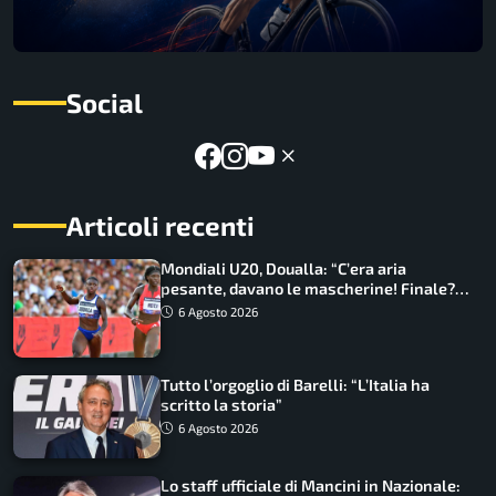
Social
Articoli recenti
Mondiali U20, Doualla: “C’era aria
pesante, davano le mascherine! Finale?
Non ho nulla da perdere”
6 Agosto 2026
Tutto l’orgoglio di Barelli: “L’Italia ha
scritto la storia”
6 Agosto 2026
Lo staff ufficiale di Mancini in Nazionale: