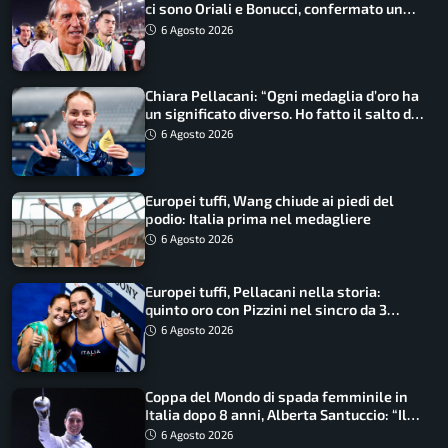
ci sono Oriali e Bonucci, confermato un
ritorno
6 Agosto 2026
Chiara Pellacani: “Ogni medaglia d’oro ha
un significato diverso. Ho fatto il salto di
qualità”
6 Agosto 2026
Europei tuffi, Wang chiude ai piedi del
podio: Italia prima nel medagliere
6 Agosto 2026
Europei tuffi, Pellacani nella storia:
quinto oro con Pizzini nel sincro da 3
metri
6 Agosto 2026
Coppa del Mondo di spada femminile in
Italia dopo 8 anni, Alberta Santuccio: “Il
lavoro dà sempre i suoi frutti”
6 Agosto 2026