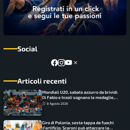
Social
Articoli recenti
Mondiali U20, sabato azzurro da brividi:
Di Fabio e Inzoli sognano le medaglie,
Castellani e Succo in finale
8 Agosto 2026
Giro di Polonia, sesta tappa da fuochi
d’artificio: Scaroni può attaccare la