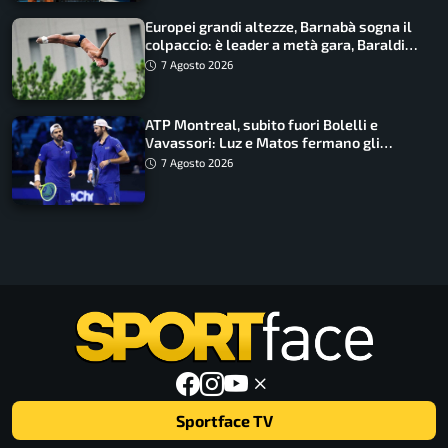
Europei grandi altezze, Barnabà sogna il
colpaccio: è leader a metà gara, Baraldi
ancora in corsa
7 Agosto 2026
ATP Montreal, subito fuori Bolelli e
Vavassori: Luz e Matos fermano gli
azzurri
7 Agosto 2026
Sportface TV