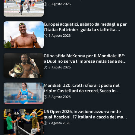
maglia di Lemmen
8 Agosto 2026
Europei acquatici, sabato da medaglie per
l’Italia: Paltrinieri guida la staffetta,
Barnabà sogna l’oro dalle grandi altezze
8 Agosto 2026
Oliha sfida McKenna per il Mondiale IBF:
a Dublino serve l’impresa nella tana del
lupo
8 Agosto 2026
Mondiali U20, Crotti sfiora il podio nel
triplo: Castellani da record, Succo in
finale
8 Agosto 2026
US Open 2026, invasione azzurra nelle
qualificazioni: 17 italiani a caccia del main
draw
7 Agosto 2026