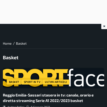
×
/
Home
Basket
Basket
BASKET
SPORT IN TV
ULTIMI ARTICOLI
Reggio Emilia-Sassari stasera in tv: canale, orario e
diretta streaming Serie A1 2022/2023 basket
Andrea Bellini
8 Gennaio 2023