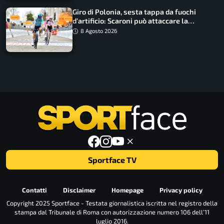
Giro di Polonia, sesta tappa da fuochi
d’artificio: Scaroni può attaccare la
maglia di Lemmen
8 Agosto 2026
Sportface TV
Contatti
Disclaimer
Homepage
Privacy policy
Copyright 2025 Sportface - Testata giornalistica iscritta nel registro della
stampa dal Tribunale di Roma con autorizzazione numero 106 dell’11
luglio 2016.