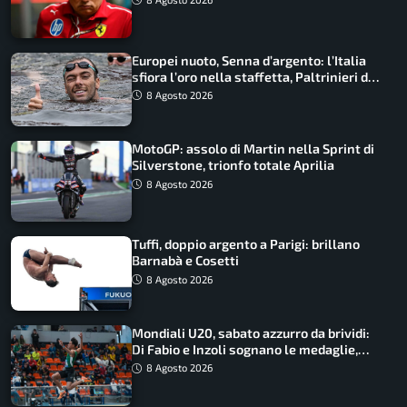
Europei nuoto, Senna d’argento: l’Italia
sfiora l’oro nella staffetta, Paltrinieri da
urlo, il bilancio azzurro
8 Agosto 2026
MotoGP: assolo di Martin nella Sprint di
Silverstone, trionfo totale Aprilia
8 Agosto 2026
Tuffi, doppio argento a Parigi: brillano
Barnabà e Cosetti
8 Agosto 2026
Mondiali U20, sabato azzurro da brividi:
Di Fabio e Inzoli sognano le medaglie,
Castellani e Succo in finale
8 Agosto 2026