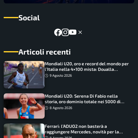
Social
Articoli recenti
Mondiali U20, oro e record del mondo per
l’Italia nella 4×100 mista: Doualla
straordinaria
9 Agosto 2026
Mondiali U20: Serena Di Fabio nella
storia, oro dominio totale nei 5000 di
marcia
8 Agosto 2026
Ferrari: l’ADUO2 non basterà a
raggiungere Mercedes, novità per la
Macarena
8 Agosto 2026