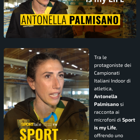
Tra le
protagoniste dei
Campionati
Italiani Indoor di
atletica,
Antonella
Palmisano
si
racconta ai
microfoni di
Sport
is my Life
,
offrendo uno