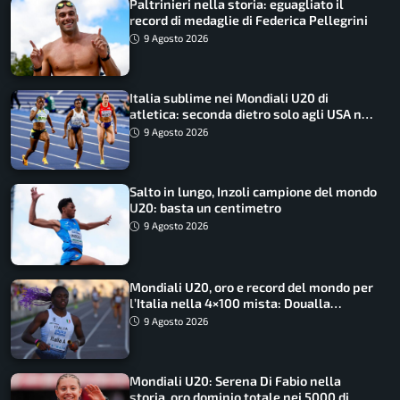
Paltrinieri nella storia: eguagliato il
record di medaglie di Federica Pellegrini
9 Agosto 2026
Italia sublime nei Mondiali U20 di
atletica: seconda dietro solo agli USA nel
medagliere
9 Agosto 2026
Salto in lungo, Inzoli campione del mondo
U20: basta un centimetro
9 Agosto 2026
Mondiali U20, oro e record del mondo per
l’Italia nella 4×100 mista: Doualla
straordinaria
9 Agosto 2026
Mondiali U20: Serena Di Fabio nella
storia, oro dominio totale nei 5000 di