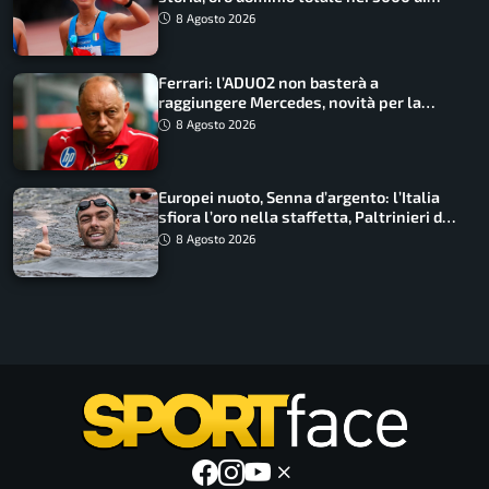
marcia
8 Agosto 2026
Ferrari: l’ADUO2 non basterà a
raggiungere Mercedes, novità per la
Macarena
8 Agosto 2026
Europei nuoto, Senna d’argento: l’Italia
sfiora l’oro nella staffetta, Paltrinieri da
urlo, il bilancio azzurro
8 Agosto 2026