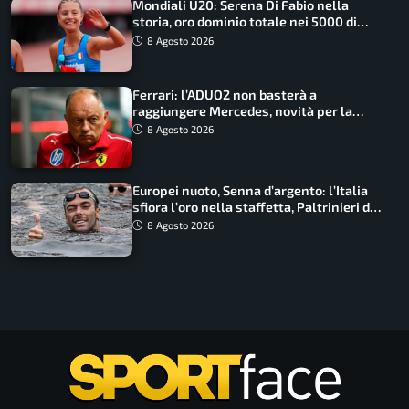
Mondiali U20: Serena Di Fabio nella
storia, oro dominio totale nei 5000 di
marcia
8 Agosto 2026
Ferrari: l’ADUO2 non basterà a
raggiungere Mercedes, novità per la
Macarena
8 Agosto 2026
Europei nuoto, Senna d’argento: l’Italia
sfiora l’oro nella staffetta, Paltrinieri da
urlo, il bilancio azzurro
8 Agosto 2026