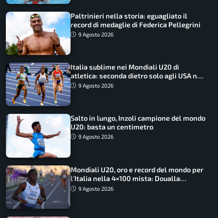
Paltrinieri nella storia: eguagliato il
record di medaglie di Federica Pellegrini
9 Agosto 2026
Italia sublime nei Mondiali U20 di
atletica: seconda dietro solo agli USA nel
medagliere
9 Agosto 2026
Salto in lungo, Inzoli campione del mondo
U20: basta un centimetro
9 Agosto 2026
Mondiali U20, oro e record del mondo per
l’Italia nella 4×100 mista: Doualla
straordinaria
9 Agosto 2026